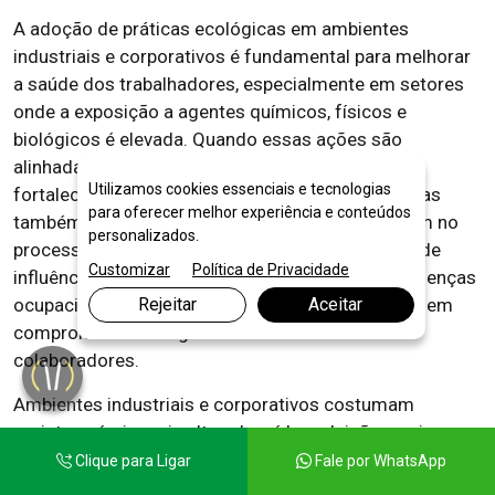
A adoção de práticas ecológicas em ambientes
industriais e corporativos é fundamental para melhorar
a saúde dos trabalhadores, especialmente em setores
onde a exposição a agentes químicos, físicos e
biológicos é elevada. Quando essas ações são
alinhadas às práticas sustentáveis, a organização
Utilizamos cookies essenciais e tecnologias
fortalece não apenas a preservação ambiental, mas
para oferecer melhor experiência e conteúdos
também a proteção direta das pessoas que atuam no
personalizados.
processo produtivo. Essa integração exerce grande
Customizar
Política de Privacidade
influência na segurança do trabalho, reduzindo doenças
ocupacionais, afastamentos e incidentes que podem
Rejeitar
Aceitar
comprometer a integridade física e mental dos
colaboradores.
Ambientes industriais e corporativos costumam
registrar níveis mais altos de ruído, poluição, poeira,
máquinas em operação intensa e substâncias
Clique para Ligar
Fale por WhatsApp
potencialmente tóxicas. A adoção de práticas