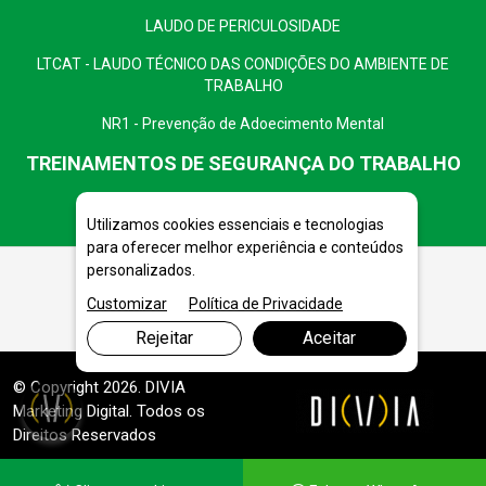
LAUDO DE PERICULOSIDADE
LTCAT - LAUDO TÉCNICO DAS CONDIÇÕES DO AMBIENTE DE
TRABALHO
NR1 - Prevenção de Adoecimento Mental
TREINAMENTOS DE SEGURANÇA DO TRABALHO
Utilizamos cookies essenciais e tecnologias
para oferecer melhor experiência e conteúdos
personalizados.
Customizar
Política de Privacidade
Rejeitar
Aceitar
© Copyright 2026. DIVIA
Marketing Digital
. Todos os
Direitos Reservados