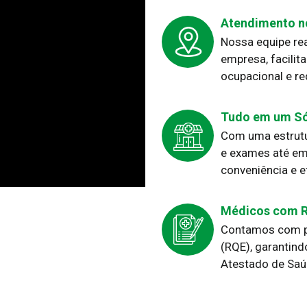
Atendimento n
Nossa equipe rea
empresa, facilit
ocupacional e re
Tudo em um Só
Com uma estrutu
e exames até em
conveniência e e
Médicos com R
Contamos com pr
(RQE), garantind
Atestado de Saú